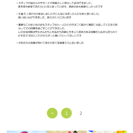
<
1
2